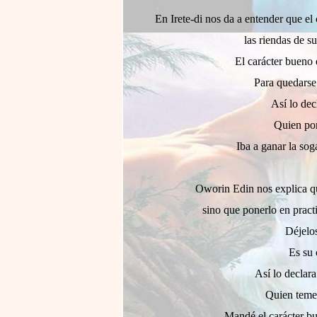
En Irete-di nos da a entender que el 
las riendas de s
El carácter bueno e
Para quedarse
Así lo dec
Quien por
Iba a ganar la sog
Oworin Edin nos explica qu
sino que ponerlo en pract
Déjelos
Es su 
Así lo declar
Quien teme
Mandé el carácter bu