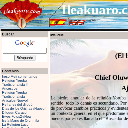
Ileakuaro.c
Buscar
Iwa Pele
(El 
Contenido
Chief Oluw
Iroso Meji comentarios
Religion Yoruba
Tradicionalista II
Aj
Ancestros
Religion Yoruba
Tradicionalista
La piedra angular de la religión Yoruba
Artículos-Nuevo!
sentido, todo lo demás es secundario. Por 
Refranes del dilogún
de provocar cambios prácticos y evidentes
Días de los Orishas ¡Nuevo!
Dilogun Caracol
un contexto general en el que predomine e
Ewes Fotos2-¡New!
buenos por eso es llamado el “Buscador d
Isefa Mano de Orunmila
La Religión Lucumí