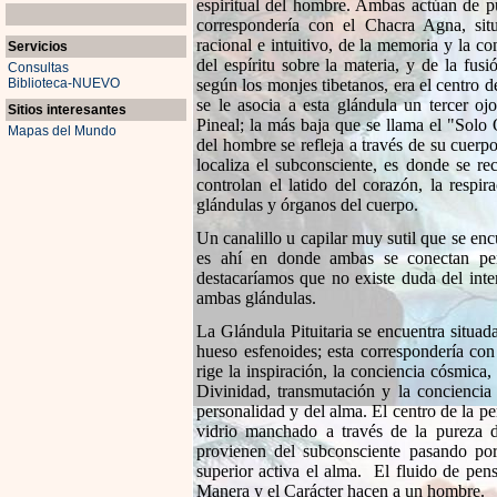
espiritual del hombre. Ambas actúan de pu
correspondería con el Chacra Agna, sit
racional e intuitivo, de la memoria y la c
Servicios
del espíritu sobre la materia, y de la fus
Consultas
Biblioteca-NUEVO
según los monjes tibetanos, era el centro de
se le asocia a esta glándula un tercer o
Sitios interesantes
Pineal; la más baja que se llama el "Solo 
Mapas del Mundo
del hombre se refleja a través de su cuerpo
localiza el subconsciente, es donde se r
controlan el latido del corazón, la respir
glándulas y órganos del cuerpo.
Un canalillo u capilar muy sutil que se enc
es ahí en donde ambas se conectan per
destacaríamos que no existe duda del inte
ambas glándulas.
La Glándula Pituitaria se encuentra situa
hueso esfenoides; esta correspondería con
rige la inspiración, la conciencia cósmica, 
Divinidad, transmutación y la conciencia 
personalidad y del alma. El centro de la p
vidrio manchado a través de la pureza d
provienen del subconsciente pasando por
superior activa el alma. El fluido de pen
Manera y el Carácter hacen a un hombre.