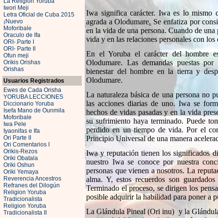
La Religión Yoruba
Iwori Meji
Iwa significa carácter. Iwa es lo mismo 
Letra Oficial de Cuba 2015
agrada a Olodumare
.
Se enfatiza por cons
¡Nuevo
Moforibale
en la vida de una persona. Cuando de una 
Oraculo de Ifa
vida y en las relaciones personales con los
ORI-.Parte I
ORI- Parte II
En el Yoruba el carácter del hombre es
Ofun meji
Olodumare. Las demandas puestas por 
Orikis Orishas
Orishas
bienestar del hombre en la tierra y des
Olodumare.
Usuarios Registrados
Ewes de Cada Orisha
La naturaleza básica de una persona no pue
YORUBA LECCIONES
las acciones diarias de uno. Iwa se for
Diccionario Yoruba
Isefa Mano de Ounmila
hechos de vidas pasadas y en la vida prese
Moforibale
su sufrimiento haya terminado. Puede tom
Iwa Pele
perdido en un tiempo de vida. Por el co
Iyaonifas e Ifa
Ori Parte II
Principio Universal de una manera acelera
Ori Comentarios I
Orikis-Rezos
Iwa y reputación tienen los significados d
Oriki Obatala
nuestro Iwa se conoce por nuestra conci
Oriki Oshun
personas que vienen a nosotros. La reputac
Oriki Yemaya
Reverencia Ancestros
alma. Y, e
stos recuerdos son guardados 
Refranes del Dilogún
Terminado el proceso, se dirigen los pens
Religion Yoruba
posible adquirir la habilidad para poner a 
Tradicionalista
Religion Yoruba
La Glándula Pineal (Ori inu) y la Glándula
Tradicionalista II